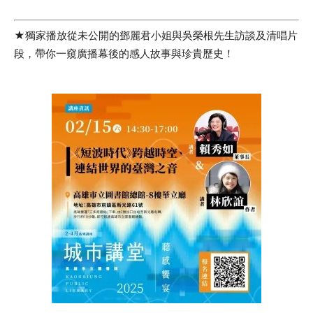
★獨家播放從未公開的鄧麗君小姐與吳榮根先生訪談及清唱片
段，帶你一窺廣播幕後的感人故事與珍貴歷史！