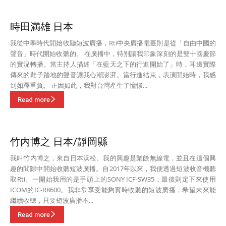
時田満雄 日本
我從中學時代開始收聽短波廣播，Rti中央廣播電臺則是從「自由中國的
聲音」時代開始收聽的。 在廣播中，特別讓我印象深刻的是雙十國慶節
的實況轉播。當主持人描述「在藍天之下的行進開始了」時，耳邊實際
傳來的鞋子踏地的聲音讓我心潮澎湃。當行進結束，表演開始時，我感
到如釋重負。 正因如此，我對台灣產生了憧憬...
Read more
竹内博之 日本/靜岡縣
我叫竹内博之，來自日本浜松。我的興趣是業餘無線電，並且在這個興
趣的間隙中開始收聽短波廣播。自2017年以來，我便透過短波收音機聽
取Rti。一開始我用的是手頭上的SONY ICF-SW35，最後則定下來使用
ICOM的IC-R8600。我非常享受能夠實時收聽的短波廣播，希望未來能
繼續收聽，只要短波廣播不...
Read more