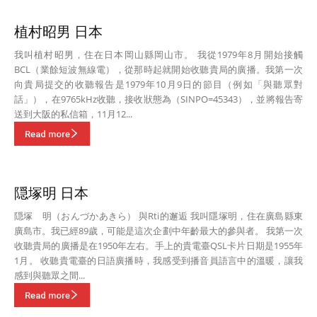
植村昭男 日本
我叫植村昭男，住在日本岡山縣岡山市。 我從1979年8月開始接觸
BCL（業餘短波無線電），從那時起就開始收聽貴局的廣播。我第一次
向貴局提交的收聽報告是1979年10月9日的節目（例如「與聽眾對
話」），在9765kHz收聽，接收狀態為（SINPO=45343），並將報告寄
送到大阪的私信箱，11月12...
Read more
隠塚明 日本
隠塚 明（おんづかあきら） 與Rti的邂逅 我叫隱塚明，住在廣島縣東
廣島市。我已經89歲，可能是這次企劃中年齡最大的參與者。 我第一次
收聽貴局的廣播是在1950年左右。手上的貴電臺QSL卡片日期是1955年
1月。 收聽貴電臺的日語廣播時，我感受到播音員語言中的溫暖，讓我
感到與聽眾之間...
Read more