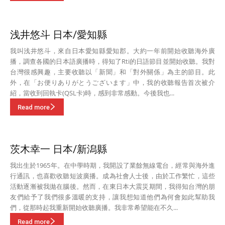
浅井悠斗 日本/愛知縣
我叫浅井悠斗，來自日本愛知縣愛知郡。大約一年前開始收聽海外廣
播，調查各國的日本語廣播時，得知了Rti的日語節目並開始收聽。我對
台灣很感興趣，主要收聽以「新聞」和「對外關係」為主的節目。此
外，在「お便りありがとうございます」中，我的收聽報告首次被介
紹，當收到回執卡(QSL卡)時，感到非常感動。今後我也...
Read more
茨木幸一 日本/新潟縣
我出生於1965年。在中學時期，我開設了業餘無線電台，經常與海外進
行通訊，也喜歡收聽短波廣播。成為社會人士後，由於工作繁忙，這些
活動逐漸被我拋在腦後。然而，在東日本大震災期間，我得知台灣的朋
友們給予了我們很多溫暖的支持，讓我想知道他們為何會如此幫助我
們，從那時起我重新開始收聽廣播。我非常希望能在不久...
Read more