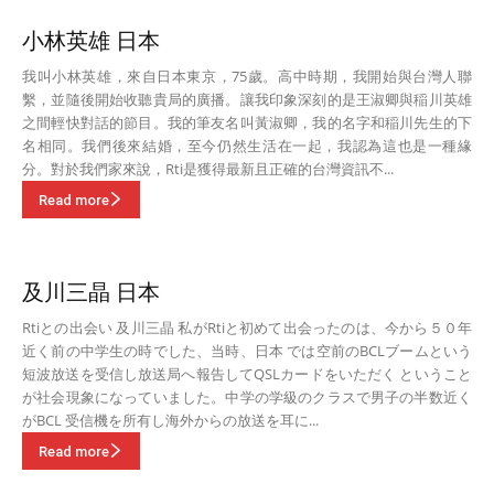
小林英雄 日本
我叫小林英雄，來自日本東京，75歲。高中時期，我開始與台灣人聯
繫，並隨後開始收聽貴局的廣播。讓我印象深刻的是王淑卿與稲川英雄
之間輕快對話的節目。我的筆友名叫黃淑卿，我的名字和稲川先生的下
名相同。我們後來結婚，至今仍然生活在一起，我認為這也是一種緣
分。對於我們家來說，Rti是獲得最新且正確的台灣資訊不...
Read more
及川三晶 日本
Rtiとの出会い 及川三晶 私がRtiと初めて出会ったのは、今から５０年
近く前の中学生の時でした、当時、日本 では空前のBCLブームという
短波放送を受信し放送局へ報告してQSLカードをいただく ということ
が社会現象になっていました。中学の学級のクラスで男子の半数近く
がBCL 受信機を所有し海外からの放送を耳に...
Read more