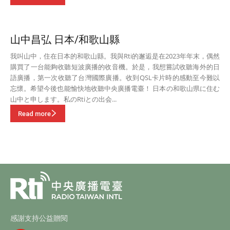
山中昌弘 日本/和歌山縣
我叫山中，住在日本的和歌山縣。我與Rti的邂逅是在2023年年末，偶然
購買了一台能夠收聽短波廣播的收音機。於是，我想嘗試收聽海外的日
語廣播，第一次收聽了台灣國際廣播。收到QSL卡片時的感動至今難以
忘懷。希望今後也能愉快地收聽中央廣播電臺！ 日本の和歌山県に住む
山中と申します。私のRtiとの出会...
Read more
感謝支持公益贈閱